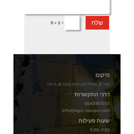
שלח
=
8 + 2
מיקום
חורי 2, מגדל הנביאים קומה 6, חיפה
דרכי התקשרות
0543187557
info@logic-escape.com
שעות פעילות
9:00-1:30