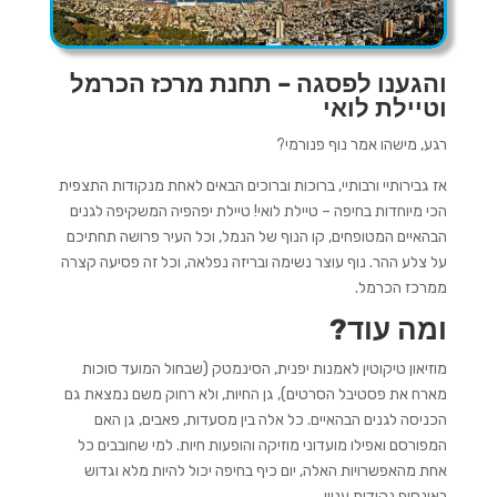
והגענו לפסגה – תחנת מרכז הכרמל
וטיילת לואי
רגע, מישהו אמר נוף פנורמי?
אז גבירותיי ורבותיי, ברוכות וברוכים הבאים לאחת מנקודות התצפית
הכי מיוחדות בחיפה – טיילת לואי! טיילת יפהפיה המשקיפה לגנים
הבהאיים המטופחים, קו הנוף של הנמל, וכל העיר פרושה תחתיכם
על צלע ההר. נוף עוצר נשימה ובריזה נפלאה, וכל זה פסיעה קצרה
ממרכז הכרמל.
ומה עוד?
מוזיאון טיקוטין לאמנות יפנית, הסינמטק (שבחול המועד סוכות
מארח את פסטיבל הסרטים), גן החיות, ולא רחוק משם נמצאת גם
הכניסה לגנים הבהאיים. כל אלה בין מסעדות, פאבים, גן האם
המפורסם ואפילו מועדוני מוזיקה והופעות חיות. למי שחובבים כל
אחת מהאפשרויות האלה, יום כיף בחיפה יכול להיות מלא וגדוש
באינסוף נקודות עניין.