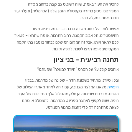
להכיר את העיר באמת, שווה לשוטט גם קצת ברחוב מסדה
המפורסם. ניסע בחזרה בקפסולת הזמן שלנו (הכרמלית) ונעלה עוד
תחנה אחת במעלה ההר.
אפשר לומר על רחוב מסדה הרבה דברים מעניינים. מעוז
ההיפסטרים, תל אביב הקטנה, רחוב התרבות או מה שתרצו – נשאיר
לכם לתאר אותו. אבל זה המקום המושלם לבחור בו מבין בתי הקפה
המקסימים איפה תרצו לשבת לקפה וקינוח.
תחנה רביעית – בני ציון
אוהבים קולנוע? על הסרט “היורד למעלה” שמעתם?
ובכן, סיורנו מתחיל בשכונת הדר – שכונה של מדרגות. בבלוג
חיפאית
מצאנו המלצה מגניבה, עם גיחה לאחד מאתרי הצילום של
הסרט. מדרגות שפינוזה הן חלק ממסלול אלף המדרגות של העיר
חיפה. שווה לקפוץ לאתגר ספרינט במדרגות, להצטלם או סתם
לצאת מהתחנה רק כדי להנות מהנוף הפנורמי.