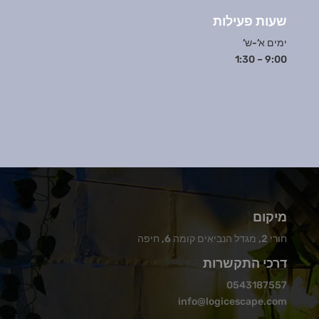
שעות פעילות
ימים א’-ש’
9:00 – 1:30
מיקום
חורי 2, מגדל הנביאים קומה 6, חיפה
דרכי התקשרות
0543187557
info@logicescape.com