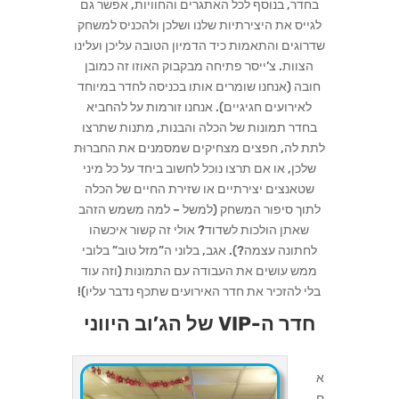
בחדר, בנוסף לכל האתגרים והחוויות, אפשר גם
לגייס את היצירתיות שלנו ושלכן ולהכניס למשחק
שדרוגים והתאמות כיד הדמיון הטובה עליכן ועלינו
הצוות. צ’ייסר פתיחה מבקבוק האוזו זה כמובן
חובה (אנחנו שומרים אותו בכניסה לחדר במיוחד
לאירועים חגיגיים). אנחנו זורמות על להחביא
בחדר תמונות של הכלה והבנות, מתנות שתרצו
לתת לה, חפצים מצחיקים שמסמנים את החברוּת
שלכן, או אם תרצו נוכל לחשוב ביחד על כל מיני
שטאנצים יצירתיים או שזירת החיים של הכלה
לתוך סיפור המשחק (למשל – למה משמש הזהב
שאתן הולכות לשדוד? אולי זה קשור איכשהו
לחתונה עצמה?). אגב, בלוני ה”מזל טוב” בלובי
ממש עושים את העבודה עם התמונות (וזה עוד
בלי להזכיר את חדר האירועים שתכף נדבר עליו)!
חדר ה-VIP של הג’וב היווני
א
ם