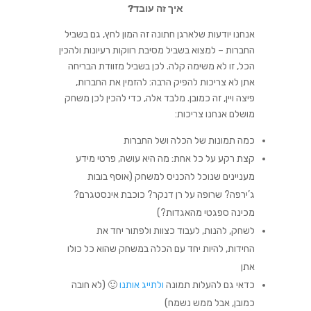
איך זה עובד?
אנחנו יודעות שלארגן חתונה זה המון לחץ, גם בשביל
החברות – למצוא
בשביל מסיבת רווקות
רעיונות ולהכין
הכל, זו לא משימה קלה. לכן בשביל מזוודת הבריחה
אתן לא צריכות להפיק הרבה: להזמין את הח
ברות,
פיצה ויין, זה כמובן. מלבד אלה, כדי להכין לכן משחק
מושלם אנחנו צריכות:
כמה תמונות של הכלה ושל החברות
קצת רקע על כל אחת: מה היא עושה, פרטי מידע
מעניינים שנוכל להכניס למשחק (אוסף בובות
ג’ירפה? שרופה על רן דנקר? כוכבת אינסטגרם?
מכינה ספגטי מהאגדות?)
לשחק, להנות, לעבוד כצוות ולפתור יחד את
החידות, להיות יחד עם הכלה במשחק שהוא כל כולו
אתן
כדאי גם להעלות תמונה
ולתייג אותנו
🙂 (לא חובה
כמובן, אבל ממש נשמח)