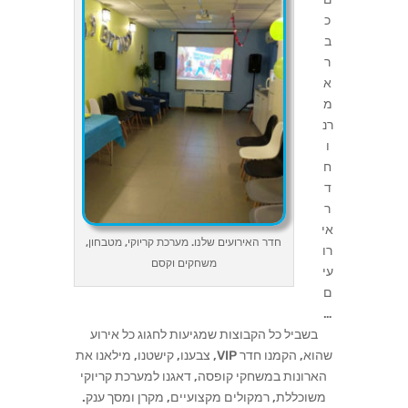
כ
ב
ר
א
מ
רנ
ו
ח
ד
ר
אי
חדר האירועים שלנו. מערכת קריוקי, מטבחון,
רו
משחקים וקסם
עי
ם
…
בשביל כל הקבוצות שמגיעות לחגוג כל אירוע
שהוא, הקמנו חדר VIP, צבענו, קישטנו, מילאנו את
הארונות במשחקי קופסה, דאגנו למערכת קריוקי
משוכללת, רמקולים מקצועיים, מקרן ומסך ענק.