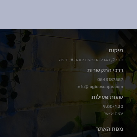
מיקום
חורי 2, מגדל הנביאים קומה 6, חיפה
דרכי התקשרות
0543187557
info@logicescape.com
שעות פעילות
9:00-1:30
ימים א’-ש’
מפת האתר