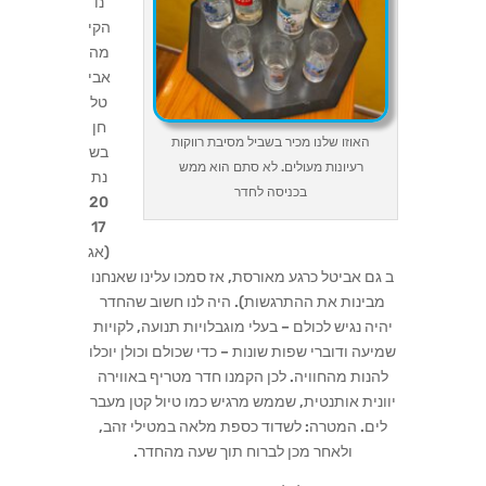
נו
הקי
מה
אבי
טל
חן
האוזו שלנו מכיר בשביל מסיבת רווקות
בש
רעיונות מעולים. לא סתם הוא ממש
נת
בכניסה לחדר
20
17
(אג
ב גם אביטל כרגע מאורסת, אז סמכו עלינו שאנחנו
מבינות את ההתרגשות). היה לנו חשוב שהחדר
יהיה נגיש לכולם – בעלי מוגבלויות תנועה, לקויות
שמיעה ודוברי שפות שונות – כדי שכולם וכולן יוכלו
להנות מהחוויה. לכן הקמנו חדר מטריף באווירה
יוונית אותנטית, שממש מרגיש כמו טיול קטן מעבר
לים. המטרה: לשדוד כספת מלאה במטילי זהב,
ולאחר מכן לברוח תוך שעה מהחדר.