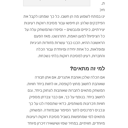
ת,
חיכ
ינו במתח לשמוע מה הן חשבו. כל כך שמחנו לקבל את
הפידבקים שלהן: הן
חיפשו עבור מסיבת רווקות רעיונות
יצירתיים, כיפיים ומגבשים – וסיפרו שהמשחק עלה על
כל הציפיות! למען האמת, התרגשנו.
מאז הפעם
הראשונה ההיא, הכנו כבר עשרות מזוודות חגיגיות
ומופלאות, כל אחת יחידה ומיוחדת עבור הכלה
והחברות,
רעיון למסיבת רווקות
בלתי נשכחת.
למי זה מתאים?
אם הכלה שלכן אוהבת אתגרים, אם אתן חבורה
שאוהבת לחשוב מחוץ לקופסה, או לחוות ביחד חוויות.
המשחק מתאים לחברות שאוהבות לצחוק ביחד, וגם
לחשוב ביחד. בנוסף על כך, אם כבר צברתן מספיק
חוויות וזכרונות משותפים, כדאי שתספרו לנו על כך
ונכניס רפרנסים לתוך הסיפור שבמזוודה. המשחק
מתאים למי שמחפשות בשביל מסיבת רווקות רעיונות
מיוחדים
, חוויתיים, במחיר שפוי ושישאירו זיכרון מיוחד