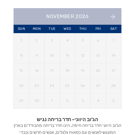
NOVEMBER 2026
SUN
MON
TUE
WED
THU
FRI
SAT
1
2
3
4
5
6
7
8
9
10
11
12
13
14
15
16
17
18
19
20
21
22
23
24
25
26
27
28
29
30
1
2
3
4
5
הג’וב היווני- חדר בריחה נגיש
הג’וב היווני חדר בריחה חיפה, הינו חדר בריחה מהבודדים בארץ
המונגש לאנשים עם כסאות גלגלים, אנשים חרשים וכבדי