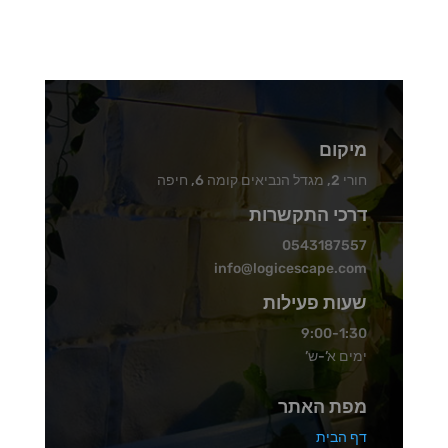
מיקום
חורי 2, מגדל הנביאים קומה 6, חיפה
דרכי התקשרות
0543187557
info@logicescape.com
שעות פעילות
9:00-1:30
ימים א’-ש’
מפת האתר
דף הבית