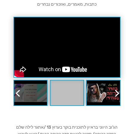
כתבות, מאמרים, ואזכורים נבחרים
הג’וב היווני בראיון לתוכנית בוקר בערוץ 13 /אתגר לילה שלם