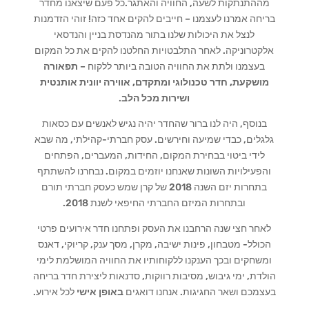
מההתנתקות לשעה, החוויה והאתגר.כל פעם שיצאנו מחדר
בריחה אמרנו לעצמנו – חייבים להקים אחד כזה! זוהי הזדמנות
לנצל את היכולות שלנו בתור מהנדסת בניין והנדסאי
אלקטרוניקה. לאחר התלבטויות החלטנו להקים את כל המקום
בעצמנו ולתת את החוויה הטובה ביותר ללקוח –
תפאורה
מושקעת, חדר טכנולוגי ומתקדם, אווירה יוונית אותנטית
ושירות מכל הלב
.
בנוסף, היה לנו ברור שהחדר יהיה נגיש לאנשים עם כסאות
גלגלים, כבדי שמיעה וחירשים. עסק חברתי-קהילתי, מה שבא
לידי ביטוי בבחירת המקום, החידות, המעברים, הפתחים
והפעילויות השונות שאנחנו יוזמים במקום. נבחרנו להשתתף
בתחרות יזם השנה 2018 של קרן שמש כעסק חברתי תורם
ובתחרות המיזם החברתי החיפאי לשנת 2018.
לאחר חצי שנה הרחבנו את העסק ופתחנו חדר אירועים פרטי
הכולל- מטבחון, פינות ישיבה, מקרן, מסך ענק, קריוקי, דאנס
ומשחקים ובכך הענקנו ללקוחותיו את החוויה המושלמת לימי
הולדת, ימי גיבוש, מסיבות רווקות, סדנאות ליצירת חדר בריחה
בעצמכם ושאר החגיגות. אנחנו דואגים
באופן אישי
לכל אירוע.